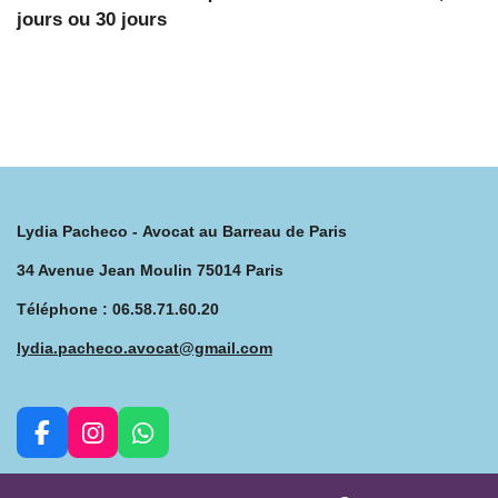
jours ou 30 jours
Lydia Pacheco - Avocat au Barreau de Paris
34 Avenue Jean Moulin 75014 Paris
Téléphone : 06.58.71.60.20
lydia.pacheco.avocat@gmail.com
F
I
W
a
n
h
c
s
a
Suivez nous